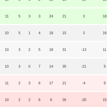
11
5
3
3
24
21
3
18
10
5
1
4
18
15
3
16
10
3
2
5
18
31
-13
11
10
3
0
7
14
35
-21
9
11
2
3
6
17
21
-4
9
10
2
2
6
6
26
-20
15