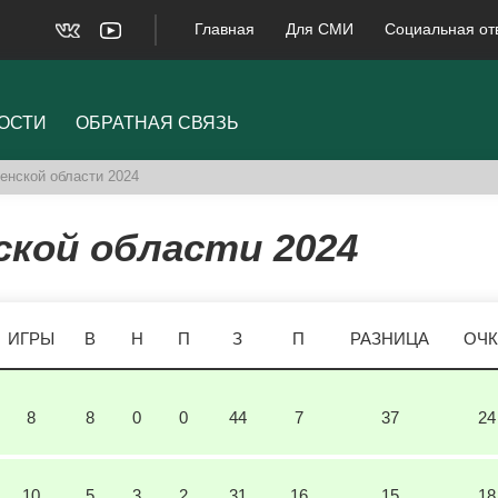
Главная
Для СМИ
Социальная от
ОСТИ
ОБРАТНАЯ СВЯЗЬ
енской области 2024
кой области 2024
ИГРЫ
В
Н
П
З
П
РАЗНИЦА
ОЧ
8
8
0
0
44
7
37
24
10
5
3
2
31
16
15
18