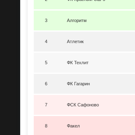
3
Алгоритм
4
Атлетик
5
ФК Техлит
6
ФК Гагарин
7
ФСК Сафоново
8
Факел